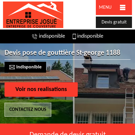
MENU
Devis gratuit
indisponible
indisponible
Devis pose de gouttière St-george 1188
indisponible
Voir nos realisations
CONTACTEZ NOUS