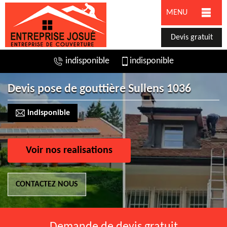
MENU
Devis gratuit
indisponible
indisponible
Devis pose de gouttière Sullens 1036
indisponible
Voir nos realisations
CONTACTEZ NOUS