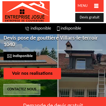
MENU
Devis gratuit
indisponible
indisponible
Devis pose de gouttière Villars-le-terroir
1040
indisponible
Voir nos realisations
CONTACTEZ NOUS