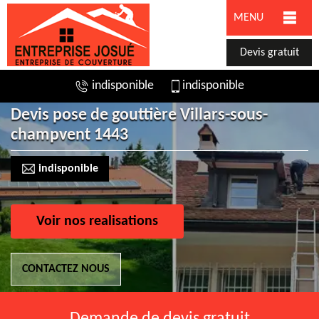
MENU
Devis gratuit
indisponible
indisponible
Devis pose de gouttière Villars-sous-
champvent 1443
indisponible
Voir nos realisations
CONTACTEZ NOUS