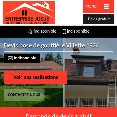
MENU
Devis gratuit
indisponible
indisponible
Devis pose de gouttière Villette 1934
indisponible
Voir nos realisations
CONTACTEZ NOUS