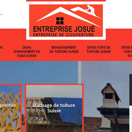
DE
DEVIS
REHAUSSEMENT
DEVIS FUITE DE
DEVIS 
CHANGEMENT DE
DE TOITURE SUISSE
TOITURE SUISSE
GOUT
TUILE SUISSE
SU
pentier
Bâchage de toiture
Devis changemen
Suisse
tuile Suisse