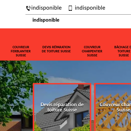
indisponible
indisponible
indisponible
COUVREUR
DEVIS RÉPARATION
COUVREUR
BÂCHAGE 
FERBLANTIER
DE TOITURE SUISSE
CHARPENTIER
TOITURE
SUISSE
SUISSE
SUISSE
ferblantier
Devis réparation de
Couvreur char
isse
toiture Suisse
Suisse