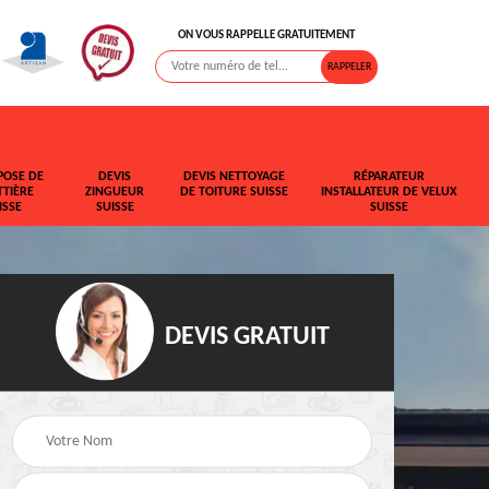
ON VOUS RAPPELLE GRATUITEMENT
POSE DE
DEVIS
DEVIS NETTOYAGE
RÉPARATEUR
TIÈRE
ZINGUEUR
DE TOITURE SUISSE
INSTALLATEUR DE VELUX
ISSE
SUISSE
SUISSE
DEVIS GRATUIT
t de
Rehaussement de
Devis fuite de toiture
toiture Suisse
Suisse