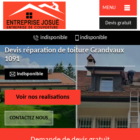
MENU
Devis gratuit
indisponible
indisponible
Devis réparation de toiture Grandvaux
1091
indisponible
Voir nos realisations
CONTACTEZ NOUS