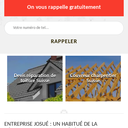
On vous rappelle gratuitement
paration de
Couvreur charpentier
Bâchage de t
re Suisse
Suisse
Suisse
ENTREPRISE JOSUÉ : UN HABITUÉ DE LA