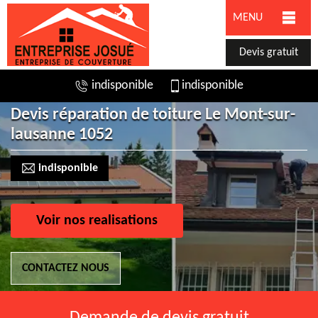
MENU
Devis gratuit
indisponible
indisponible
Devis réparation de toiture Le Mont-sur-
lausanne 1052
indisponible
Voir nos realisations
CONTACTEZ NOUS