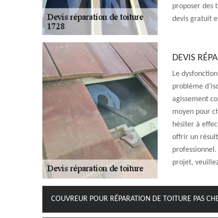
proposer des ta
devis gratuit e
DEVIS RÉP
Le dysfonction
problème d’isol
agissement cor
moyen pour ch
hésiter à effe
offrir un résul
professionnel.
projet, veuill
COUVREUR POUR RÉPARATION DE TOITURE PAS CH