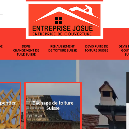
DE
DEVIS
REHAUSSEMENT
DEVIS FUITE DE
DEVIS 
CHANGEMENT DE
DE TOITURE SUISSE
TOITURE SUISSE
GOUT
TUILE SUISSE
SU
pentier
Bâchage de toiture
Devis changemen
Suisse
tuile Suisse