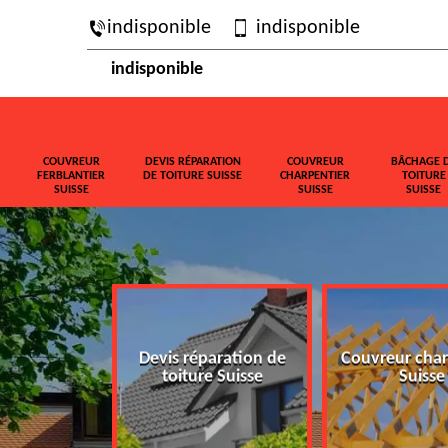
indisponible
indisponible
indisponible
COUVREUR
DEVIS RÉPARATION
COUVREUR
BÂCHAGE 
FERBLANTIER
DE TOITURE SUISSE
CHARPENTIER
TOITURE
SUISSE
SUISSE
SUISSE
ferblantier
Devis réparation de
Couvreur char
isse
toiture Suisse
Suisse