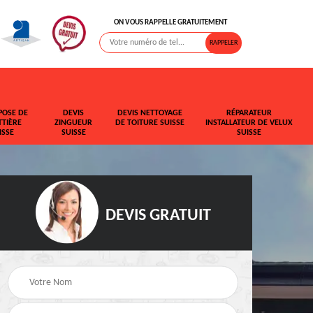
ON VOUS RAPPELLE GRATUITEMENT
POSE DE
DEVIS
DEVIS NETTOYAGE
RÉPARATEUR
TIÈRE
ZINGUEUR
DE TOITURE SUISSE
INSTALLATEUR DE VELUX
ISSE
SUISSE
SUISSE
DEVIS GRATUIT
t de
Rehaussement de
Devis fuite de toiture
toiture Suisse
Suisse