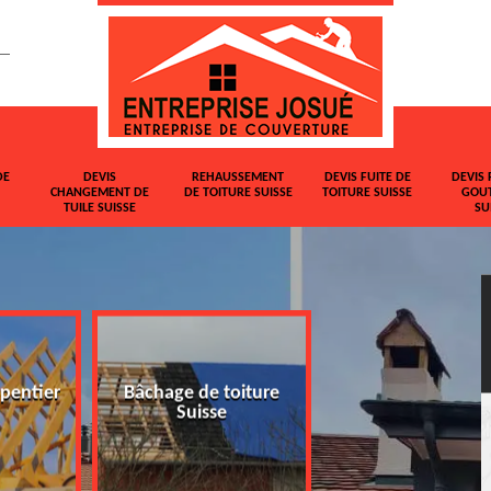
DE
DEVIS
REHAUSSEMENT
DEVIS FUITE DE
DEVIS 
CHANGEMENT DE
DE TOITURE SUISSE
TOITURE SUISSE
GOUT
TUILE SUISSE
SU
pentier
Bâchage de toiture
Devis changemen
Suisse
tuile Suisse