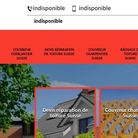
indisponible
indisponible
indisponible
COUVREUR
DEVIS RÉPARATION
COUVREUR
BÂCHAGE 
FERBLANTIER
DE TOITURE SUISSE
CHARPENTIER
TOITURE
SUISSE
SUISSE
SUISSE
ferblantier
Devis réparation de
Couvreur char
isse
toiture Suisse
Suisse