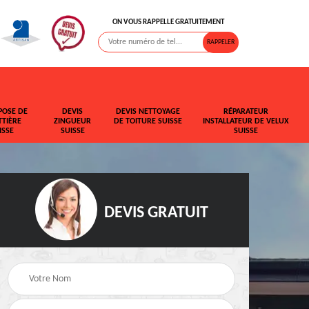
ON VOUS RAPPELLE GRATUITEMENT
POSE DE
DEVIS
DEVIS NETTOYAGE
RÉPARATEUR
TIÈRE
ZINGUEUR
DE TOITURE SUISSE
INSTALLATEUR DE VELUX
ISSE
SUISSE
SUISSE
DEVIS GRATUIT
t de
Rehaussement de
Devis fuite de toiture
toiture Suisse
Suisse