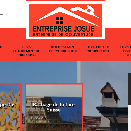
DE
DEVIS
REHAUSSEMENT
DEVIS FUITE DE
DEVIS 
CHANGEMENT DE
DE TOITURE SUISSE
TOITURE SUISSE
GOUT
TUILE SUISSE
SU
pentier
Bâchage de toiture
Devis changemen
Suisse
tuile Suisse