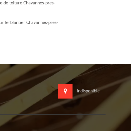
e de toiture Chavannes-pres-
r ferblantier Chavannes-pres-
indisponible