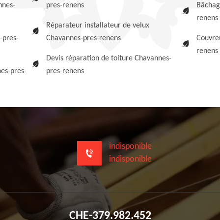
nnes-
pres-renens
Bâchag
renens
Réparateur installateur de velux
-pres-
Chavannes-pres-renens
Couvreu
renens
Devis réparation de toiture Chavannes-
es-pres-
pres-renens
indisponible
indisponible
CHE-379.982.452