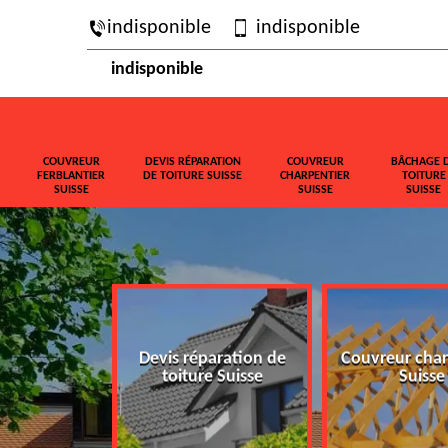
indisponible
indisponible
indisponible
COUVREUR
DEVIS RÉPARATION
COUVREUR
BÂCHAGE 
FERBLANTIER
DE TOITURE SUISSE
CHARPENTIER
TOITURE
SUISSE
SUISSE
SUISSE
ferblantier
Devis réparation de
Couvreur char
isse
toiture Suisse
Suisse