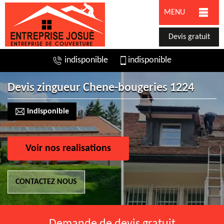
MENU
Devis gratuit
indisponible
indisponible
Devis zingueur Chene-bougeries 1224
indisponible
Voir nos realisations
CONTACTEZ NOUS