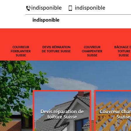
indisponible
indisponible
indisponible
COUVREUR
DEVIS RÉPARATION
COUVREUR
BÂCHAGE 
FERBLANTIER
DE TOITURE SUISSE
CHARPENTIER
TOITURE
SUISSE
SUISSE
SUISSE
ferblantier
Devis réparation de
Couvreur char
isse
toiture Suisse
Suisse