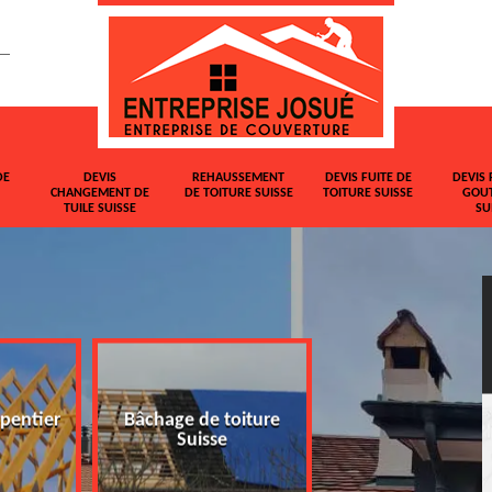
DE
DEVIS
REHAUSSEMENT
DEVIS FUITE DE
DEVIS 
CHANGEMENT DE
DE TOITURE SUISSE
TOITURE SUISSE
GOUT
TUILE SUISSE
SU
pentier
Bâchage de toiture
Devis changemen
Suisse
tuile Suisse