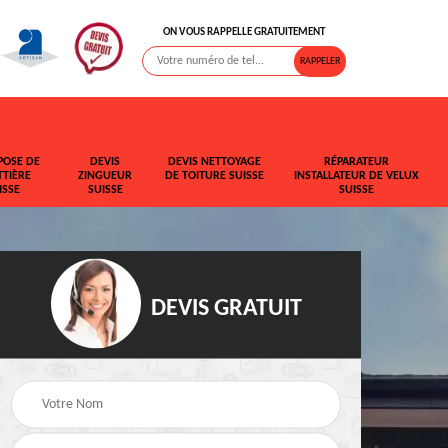
ON VOUS RAPPELLE GRATUITEMENT
POSE DE
DEVIS
DEVIS NETTOYAGE
RÉPARATEUR
TIÈRE
ZINGUEUR
DE TOITURE SUISSE
INSTALLATEUR DE VELUX
ISSE
SUISSE
SUISSE
DEVIS GRATUIT
t de
Rehaussement de
Devis fuite de toiture
toiture Suisse
Suisse