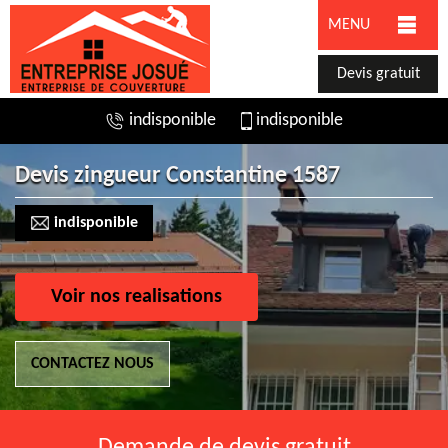
MENU
Devis gratuit
indisponible
indisponible
Devis zingueur Constantine 1587
indisponible
Voir nos realisations
CONTACTEZ NOUS