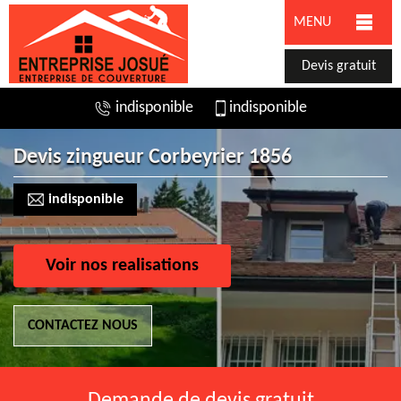
MENU
Devis gratuit
indisponible
indisponible
Devis zingueur Corbeyrier 1856
indisponible
Voir nos realisations
CONTACTEZ NOUS