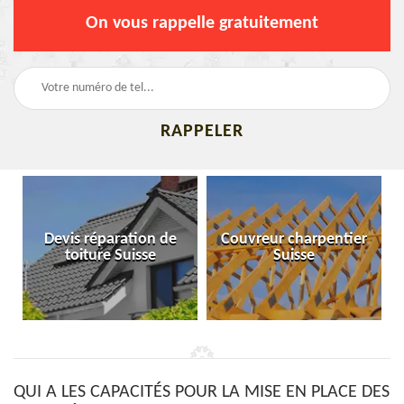
On vous rappelle gratuitement
de
Couvreur charpentier
Bâchage de toiture
Suisse
Suisse
QUI A LES CAPACITÉS POUR LA MISE EN PLACE DES