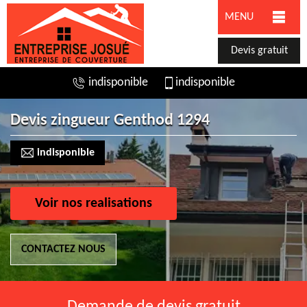
MENU
Devis gratuit
indisponible
indisponible
Devis zingueur Genthod 1294
indisponible
Voir nos realisations
CONTACTEZ NOUS