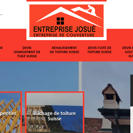
DE
DEVIS
REHAUSSEMENT
DEVIS FUITE DE
DEVIS 
CHANGEMENT DE
DE TOITURE SUISSE
TOITURE SUISSE
GOUT
TUILE SUISSE
SU
pentier
Bâchage de toiture
Devis changemen
Suisse
tuile Suisse