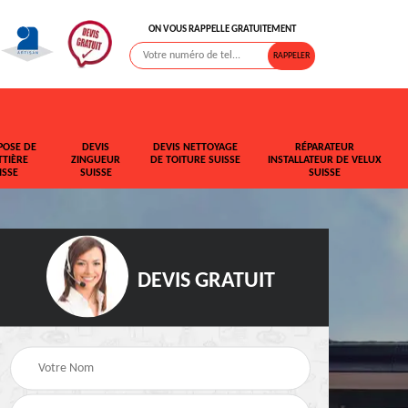
ON VOUS RAPPELLE GRATUITEMENT
POSE DE
DEVIS
DEVIS NETTOYAGE
RÉPARATEUR
TIÈRE
ZINGUEUR
DE TOITURE SUISSE
INSTALLATEUR DE VELUX
ISSE
SUISSE
SUISSE
DEVIS GRATUIT
t de
Rehaussement de
Devis fuite de toiture
toiture Suisse
Suisse