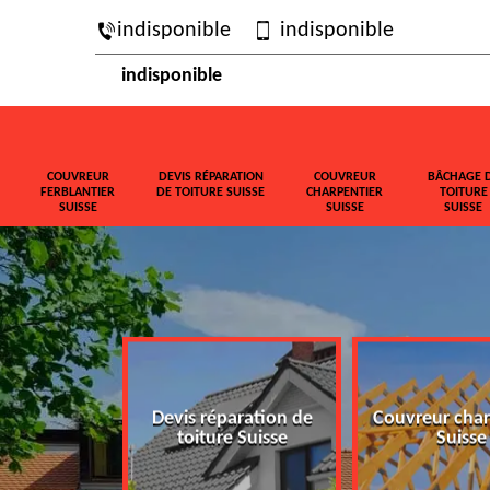
indisponible
indisponible
indisponible
COUVREUR
DEVIS RÉPARATION
COUVREUR
BÂCHAGE 
FERBLANTIER
DE TOITURE SUISSE
CHARPENTIER
TOITURE
SUISSE
SUISSE
SUISSE
ferblantier
Devis réparation de
Couvreur char
isse
toiture Suisse
Suisse