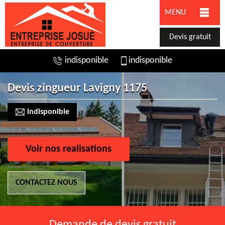
MENU
Devis gratuit
indisponible
indisponible
Devis zingueur Lavigny 1175
indisponible
Voir nos realisations
CONTACTEZ NOUS