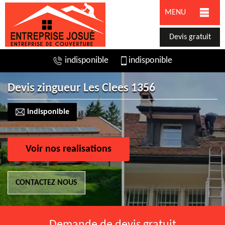
MENU
Devis gratuit
indisponible
indisponible
Devis zingueur Les Clees 1356
indisponible
Voir nos realisations
CONTACTEZ NOUS