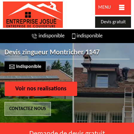
MENU
Devis gratuit
indisponible
indisponible
Devis zingueur Montricher 1147
indisponible
Voir nos realisations
CONTACTEZ NOUS