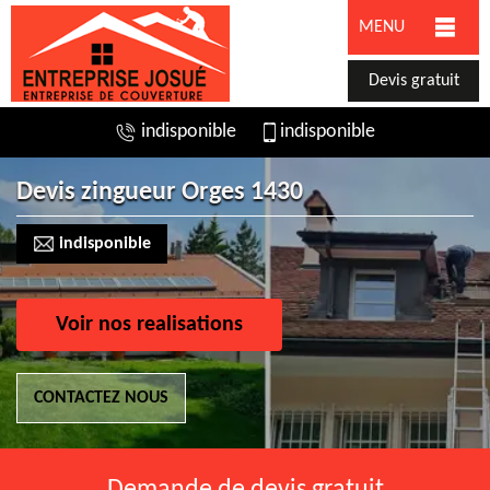
MENU
Devis gratuit
indisponible
indisponible
Devis zingueur Orges 1430
indisponible
Voir nos realisations
CONTACTEZ NOUS