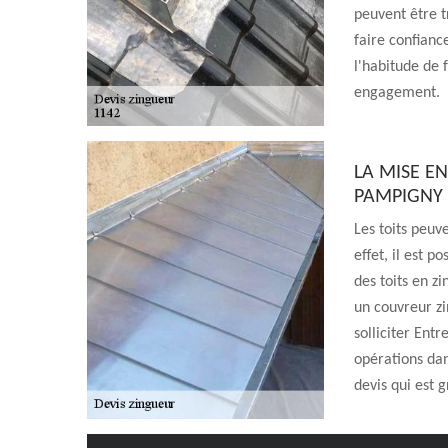
peuvent être tr
faire confianc
l'habitude de 
engagement.
LA MISE EN
PAMPIGNY 
Les toits peuv
effet, il est p
des toits en zi
un couvreur zi
solliciter Ent
opérations dans
devis qui est 