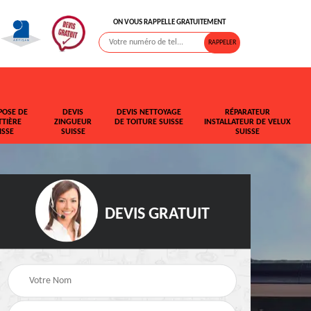
ON VOUS RAPPELLE GRATUITEMENT
POSE DE
DEVIS
DEVIS NETTOYAGE
RÉPARATEUR
TIÈRE
ZINGUEUR
DE TOITURE SUISSE
INSTALLATEUR DE VELUX
ISSE
SUISSE
SUISSE
DEVIS GRATUIT
t de
Rehaussement de
Devis fuite de toiture
toiture Suisse
Suisse