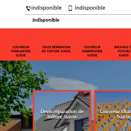
indisponible
indisponible
indisponible
COUVREUR
DEVIS RÉPARATION
COUVREUR
BÂCHAGE 
FERBLANTIER
DE TOITURE SUISSE
CHARPENTIER
TOITURE
SUISSE
SUISSE
SUISSE
ferblantier
Devis réparation de
Couvreur char
isse
toiture Suisse
Suisse