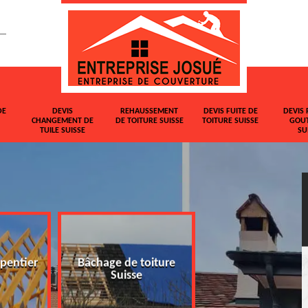
DE
DEVIS
REHAUSSEMENT
DEVIS FUITE DE
DEVIS 
CHANGEMENT DE
DE TOITURE SUISSE
TOITURE SUISSE
GOUT
TUILE SUISSE
SU
pentier
Bâchage de toiture
Devis changemen
Suisse
tuile Suisse