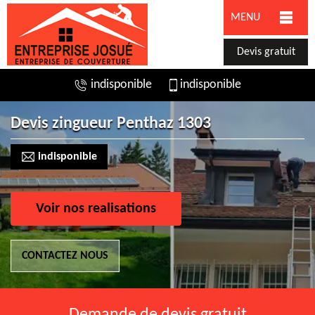
MENU
Devis gratuit
indisponible
indisponible
Devis zingueur Penthaz 1303
indisponible
Voir nos realisations
CONTACTEZ NOUS