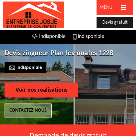
MENU
Devis gratuit
indisponible
indisponible
Devis zingueur Plan-les-ouates 1228
indisponible
Voir nos realisations
CONTACTEZ NOUS