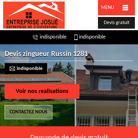
MENU
Devis gratuit
indisponible
indisponible
Devis zingueur Russin 1281
indisponible
Voir nos realisations
CONTACTEZ NOUS