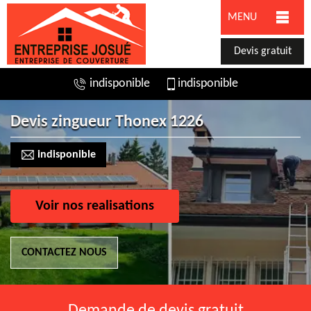
MENU
Devis gratuit
indisponible
indisponible
Devis zingueur Thonex 1226
indisponible
Voir nos realisations
CONTACTEZ NOUS