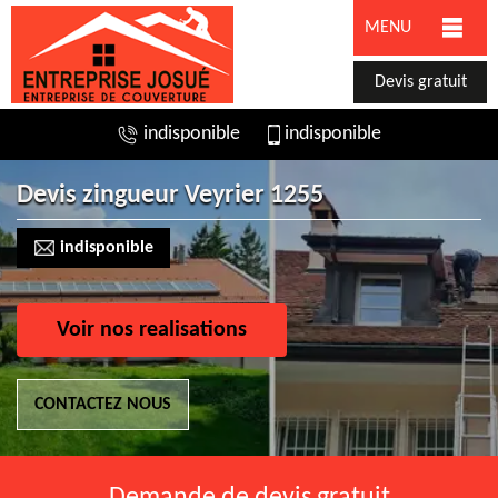
MENU
Devis gratuit
indisponible
indisponible
Devis zingueur Veyrier 1255
indisponible
Voir nos realisations
CONTACTEZ NOUS