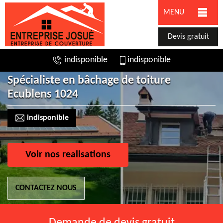
MENU
Devis gratuit
indisponible
indisponible
Spécialiste en bâchage de toiture
Ecublens 1024
indisponible
Voir nos realisations
CONTACTEZ NOUS