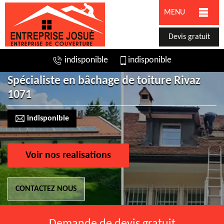
MENU
Devis gratuit
indisponible
indisponible
Spécialiste en bâchage de toiture Rivaz
1071
indisponible
Voir nos realisations
CONTACTEZ NOUS