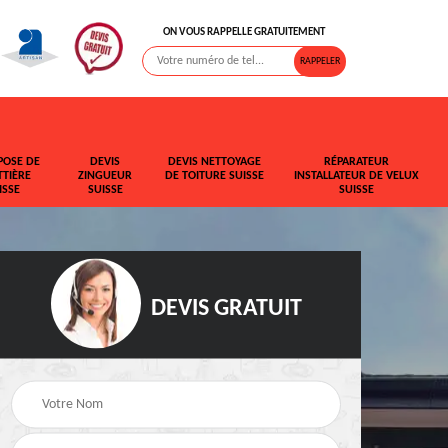
ON VOUS RAPPELLE GRATUITEMENT
POSE DE
DEVIS
DEVIS NETTOYAGE
RÉPARATEUR
TIÈRE
ZINGUEUR
DE TOITURE SUISSE
INSTALLATEUR DE VELUX
ISSE
SUISSE
SUISSE
DEVIS GRATUIT
t de
Rehaussement de
Devis fuite de toiture
toiture Suisse
Suisse