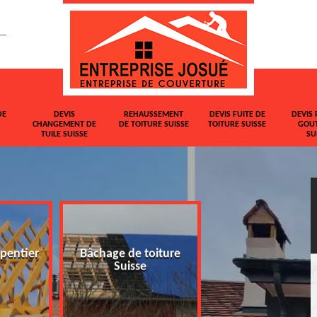
DE
DEVIS
REHAUSSEMENT
DEVIS FUITE DE
DEVIS 
CHANGEMENT DE
DE TOITURE SUISSE
TOITURE SUISSE
GOUT
TUILE SUISSE
SU
pentier
Bâchage de toiture
Devis changemen
Suisse
tuile Suisse