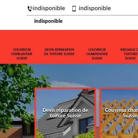
indisponible
indisponible
indisponible
COUVREUR
DEVIS RÉPARATION
COUVREUR
BÂCHAGE 
FERBLANTIER
DE TOITURE SUISSE
CHARPENTIER
TOITURE
SUISSE
SUISSE
SUISSE
ferblantier
Devis réparation de
Couvreur char
isse
toiture Suisse
Suisse