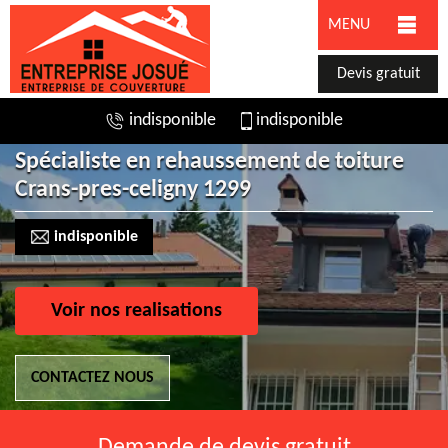
MENU
Devis gratuit
indisponible
indisponible
Spécialiste en rehaussement de toiture
Crans-pres-celigny 1299
indisponible
Voir nos realisations
CONTACTEZ NOUS