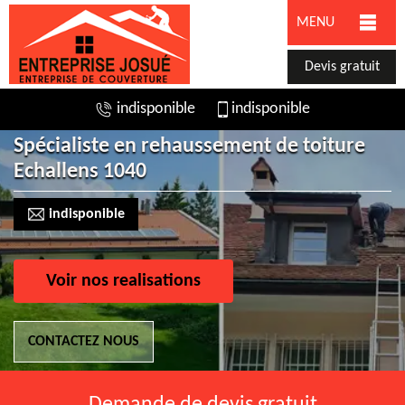
MENU
Devis gratuit
indisponible
indisponible
Spécialiste en rehaussement de toiture
Echallens 1040
indisponible
Voir nos realisations
CONTACTEZ NOUS