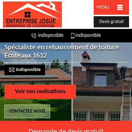
MENU
Devis gratuit
indisponible
indisponible
Spécialiste en rehaussement de toiture
Ecoteaux 1612
indisponible
Voir nos realisations
CONTACTEZ NOUS