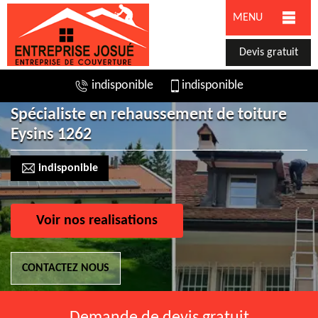
MENU
Devis gratuit
indisponible
indisponible
Spécialiste en rehaussement de toiture
Eysins 1262
indisponible
Voir nos realisations
CONTACTEZ NOUS