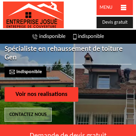
MENU
Devis gratuit
indisponible
indisponible
Spécialiste en rehaussement de toiture
Gen
indisponible
Voir nos realisations
CONTACTEZ NOUS