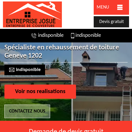
MENU
Devis gratuit
indisponible
indisponible
Spécialiste en rehaussement de toiture
Geneve 1202
indisponible
Voir nos realisations
CONTACTEZ NOUS