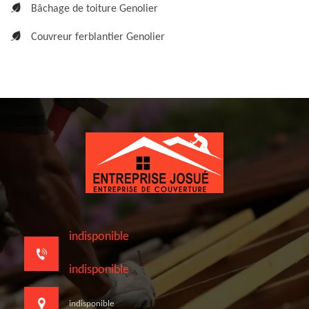
Bâchage de toiture Genolier
Couvreur ferblantier Genolier
indisponible
indisponible
indisponible