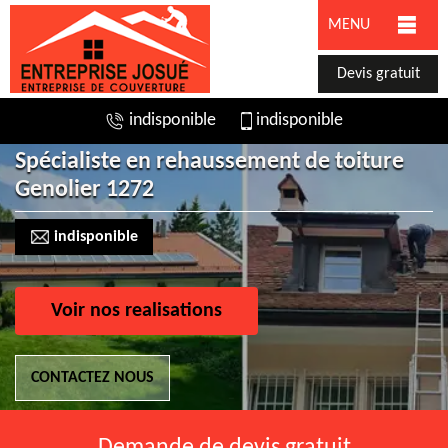
MENU
Devis gratuit
indisponible
indisponible
Spécialiste en rehaussement de toiture
Genolier 1272
indisponible
Voir nos realisations
CONTACTEZ NOUS