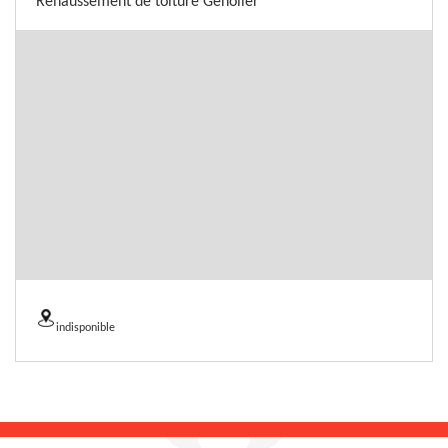
Rehaussement de toiture Genolier
indisponible