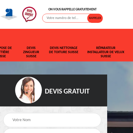
ON VOUS RAPPELLE GRATUITEMENT
POSE DE
DEVIS
DEVIS NETTOYAGE
RÉPARATEUR
TIÈRE
ZINGUEUR
DE TOITURE SUISSE
INSTALLATEUR DE VELUX
ISSE
SUISSE
SUISSE
DEVIS GRATUIT
t de
Rehaussement de
Devis fuite de toiture
toiture Suisse
Suisse