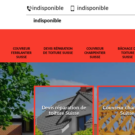
indisponible
indisponible
indisponible
COUVREUR
DEVIS RÉPARATION
COUVREUR
BÂCHAGE 
FERBLANTIER
DE TOITURE SUISSE
CHARPENTIER
TOITURE
SUISSE
SUISSE
SUISSE
ferblantier
Devis réparation de
Couvreur char
isse
toiture Suisse
Suisse