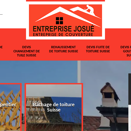
DE
DEVIS
REHAUSSEMENT
DEVIS FUITE DE
DEVIS 
CHANGEMENT DE
DE TOITURE SUISSE
TOITURE SUISSE
GOUT
TUILE SUISSE
SU
pentier
Bâchage de toiture
Devis changemen
Suisse
tuile Suisse