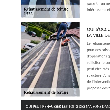
garantir un me
intéressants et
QUI S'OCC
LA VILLE D
Le rehaussemen
pour des raiso
d'opérations qu
solliciter le 
peut être très
structure. Ain
de l'intervent
proposer des ta
QUI PEUT REHAUSSER LES TOITS DES MAISONS DANS