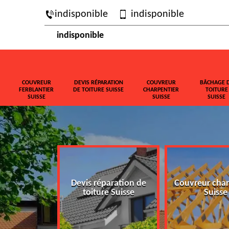
indisponible
indisponible
indisponible
COUVREUR
DEVIS RÉPARATION
COUVREUR
BÂCHAGE 
FERBLANTIER
DE TOITURE SUISSE
CHARPENTIER
TOITURE
SUISSE
SUISSE
SUISSE
ferblantier
Devis réparation de
Couvreur char
isse
toiture Suisse
Suisse