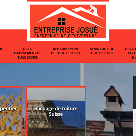
DE
DEVIS
REHAUSSEMENT
DEVIS FUITE DE
DEVIS 
CHANGEMENT DE
DE TOITURE SUISSE
TOITURE SUISSE
GOUT
TUILE SUISSE
SU
pentier
Bâchage de toiture
Devis changemen
Suisse
tuile Suisse