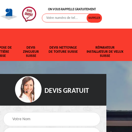
ON VOUS RAPPELLE GRATUITEMENT
POSE DE
DEVIS
DEVIS NETTOYAGE
RÉPARATEUR
TIÈRE
ZINGUEUR
DE TOITURE SUISSE
INSTALLATEUR DE VELUX
ISSE
SUISSE
SUISSE
DEVIS GRATUIT
t de
Rehaussement de
Devis fuite de toiture
toiture Suisse
Suisse