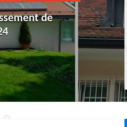
ussement de
24