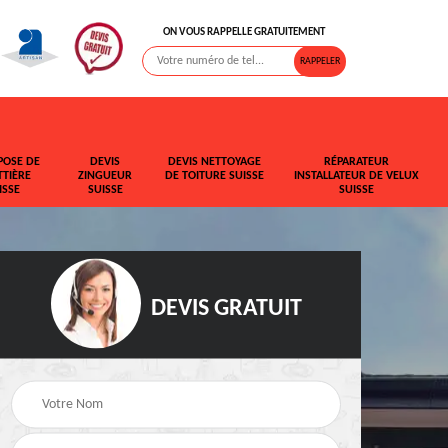
ON VOUS RAPPELLE GRATUITEMENT
POSE DE
DEVIS
DEVIS NETTOYAGE
RÉPARATEUR
TIÈRE
ZINGUEUR
DE TOITURE SUISSE
INSTALLATEUR DE VELUX
ISSE
SUISSE
SUISSE
DEVIS GRATUIT
t de
Rehaussement de
Devis fuite de toiture
toiture Suisse
Suisse