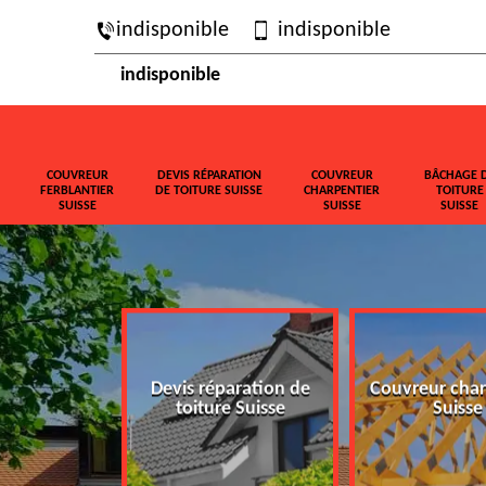
indisponible
indisponible
indisponible
COUVREUR
DEVIS RÉPARATION
COUVREUR
BÂCHAGE 
FERBLANTIER
DE TOITURE SUISSE
CHARPENTIER
TOITURE
SUISSE
SUISSE
SUISSE
ferblantier
Devis réparation de
Couvreur char
isse
toiture Suisse
Suisse