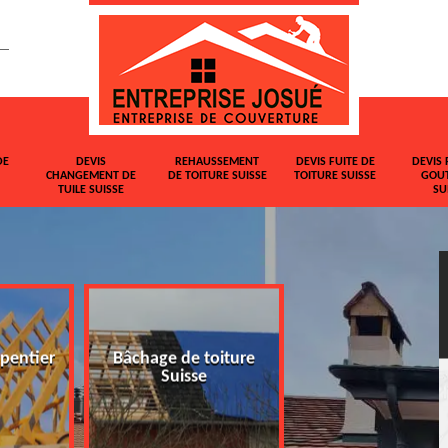
DE
DEVIS
REHAUSSEMENT
DEVIS FUITE DE
DEVIS 
CHANGEMENT DE
DE TOITURE SUISSE
TOITURE SUISSE
GOUT
TUILE SUISSE
SU
pentier
Bâchage de toiture
Devis changemen
Suisse
tuile Suisse