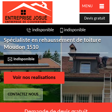
MENU
Devis gratuit
indisponible
indisponible
Spécialiste en rehaussement de toiture
Moudon 1510
indisponible
Voir nos realisations
CONTACTEZ NOUS