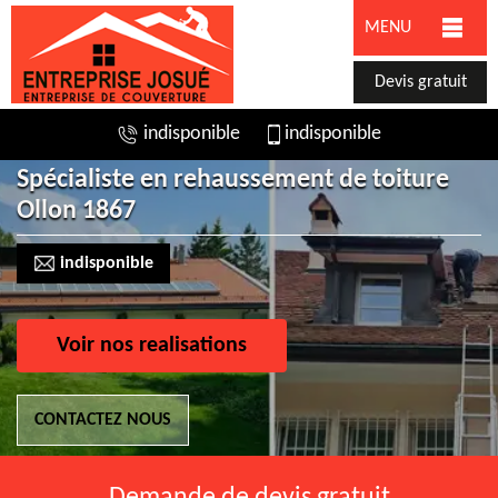
MENU
Devis gratuit
indisponible
indisponible
Spécialiste en rehaussement de toiture
Ollon 1867
indisponible
Voir nos realisations
CONTACTEZ NOUS