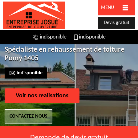
MENU
Devis gratuit
indisponible
indisponible
Spécialiste en rehaussement de toiture
Pomy 1405
indisponible
Voir nos realisations
CONTACTEZ NOUS