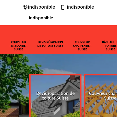
indisponible
indisponible
indisponible
COUVREUR
DEVIS RÉPARATION
COUVREUR
BÂCHAGE 
FERBLANTIER
DE TOITURE SUISSE
CHARPENTIER
TOITURE
SUISSE
SUISSE
SUISSE
ferblantier
Devis réparation de
Couvreur char
isse
toiture Suisse
Suisse