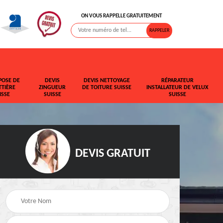
ON VOUS RAPPELLE GRATUITEMENT
POSE DE
DEVIS
DEVIS NETTOYAGE
RÉPARATEUR
TIÈRE
ZINGUEUR
DE TOITURE SUISSE
INSTALLATEUR DE VELUX
ISSE
SUISSE
SUISSE
DEVIS GRATUIT
t de
Rehaussement de
Devis fuite de toiture
toiture Suisse
Suisse