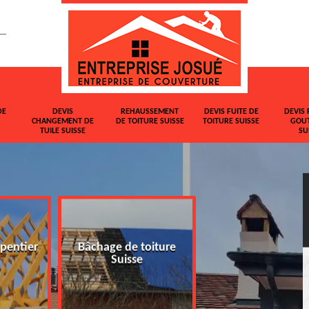
DE
DEVIS
REHAUSSEMENT
DEVIS FUITE DE
DEVIS 
CHANGEMENT DE
DE TOITURE SUISSE
TOITURE SUISSE
GOUT
TUILE SUISSE
SU
pentier
Bâchage de toiture
Devis changemen
Suisse
tuile Suisse