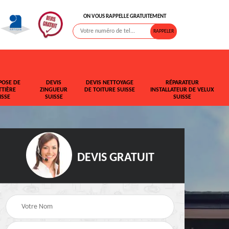
ON VOUS RAPPELLE GRATUITEMENT
POSE DE
DEVIS
DEVIS NETTOYAGE
RÉPARATEUR
TIÈRE
ZINGUEUR
DE TOITURE SUISSE
INSTALLATEUR DE VELUX
ISSE
SUISSE
SUISSE
DEVIS GRATUIT
t de
Rehaussement de
Devis fuite de toiture
toiture Suisse
Suisse