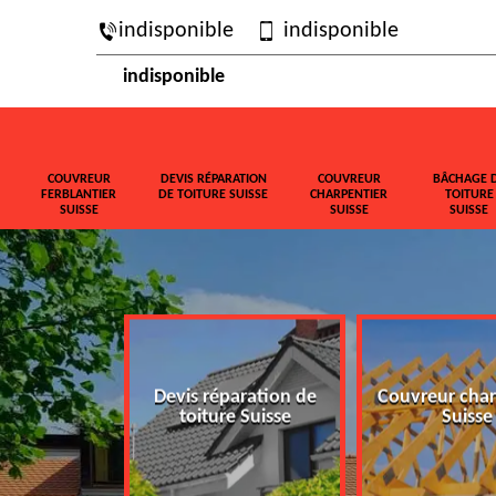
indisponible
indisponible
indisponible
COUVREUR
DEVIS RÉPARATION
COUVREUR
BÂCHAGE 
FERBLANTIER
DE TOITURE SUISSE
CHARPENTIER
TOITURE
SUISSE
SUISSE
SUISSE
ferblantier
Devis réparation de
Couvreur char
isse
toiture Suisse
Suisse