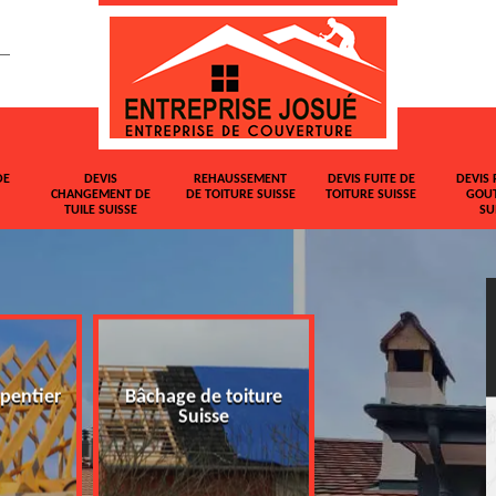
DE
DEVIS
REHAUSSEMENT
DEVIS FUITE DE
DEVIS 
CHANGEMENT DE
DE TOITURE SUISSE
TOITURE SUISSE
GOUT
TUILE SUISSE
SU
pentier
Bâchage de toiture
Devis changemen
Suisse
tuile Suisse