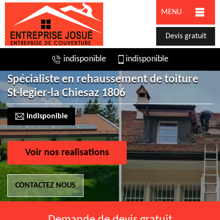
MENU
Devis gratuit
indisponible
indisponible
Spécialiste en rehaussement de toiture
St-legier-la Chiesaz 1806
indisponible
Voir nos realisations
CONTACTEZ NOUS