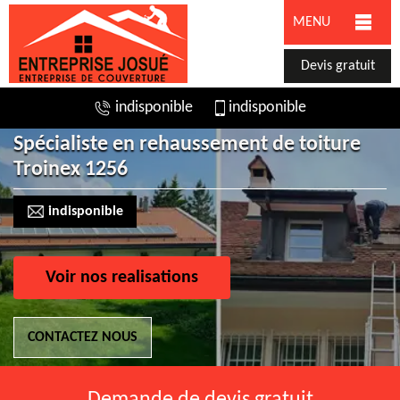
MENU
Devis gratuit
indisponible
indisponible
Spécialiste en rehaussement de toiture
Troinex 1256
indisponible
Voir nos realisations
CONTACTEZ NOUS