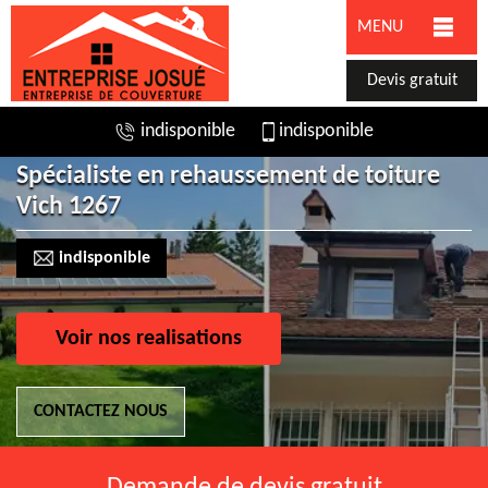
MENU
Devis gratuit
indisponible
indisponible
Spécialiste en rehaussement de toiture
Vich 1267
indisponible
Voir nos realisations
CONTACTEZ NOUS