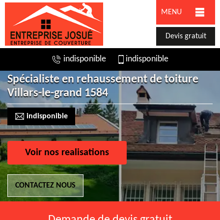
MENU
Devis gratuit
indisponible
indisponible
Spécialiste en rehaussement de toiture
Villars-le-grand 1584
indisponible
Voir nos realisations
CONTACTEZ NOUS