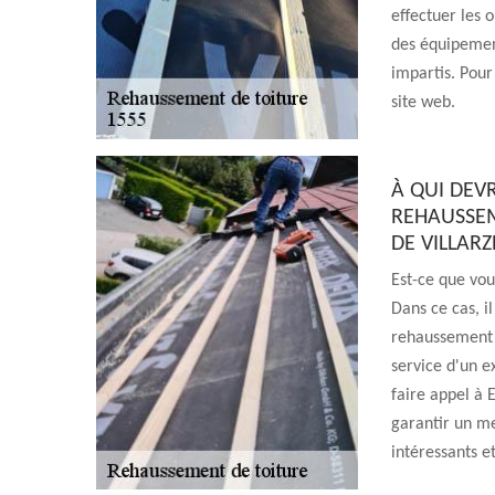
effectuer les 
des équipement
impartis. Pour 
site web.
À QUI DEV
REHAUSSEM
DE VILLARZ
Est-ce que vo
Dans ce cas, i
rehaussement d
service d'un e
faire appel à 
garantir un me
intéressants et