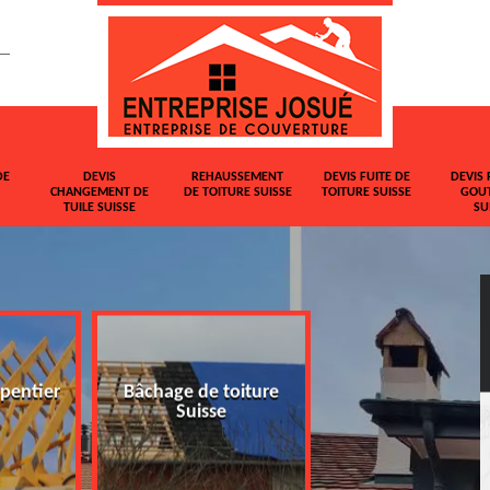
DE
DEVIS
REHAUSSEMENT
DEVIS FUITE DE
DEVIS 
CHANGEMENT DE
DE TOITURE SUISSE
TOITURE SUISSE
GOUT
TUILE SUISSE
SU
pentier
Bâchage de toiture
Devis changemen
Suisse
tuile Suisse