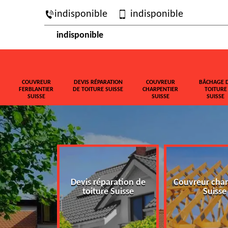
indisponible
indisponible
indisponible
COUVREUR
DEVIS RÉPARATION
COUVREUR
BÂCHAGE 
FERBLANTIER
DE TOITURE SUISSE
CHARPENTIER
TOITURE
SUISSE
SUISSE
SUISSE
ferblantier
Devis réparation de
Couvreur char
isse
toiture Suisse
Suisse