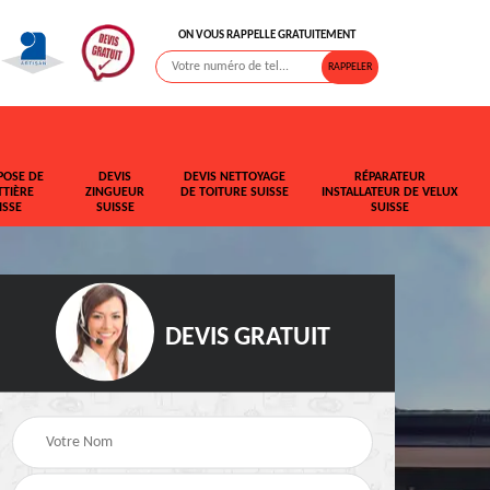
ON VOUS RAPPELLE GRATUITEMENT
POSE DE
DEVIS
DEVIS NETTOYAGE
RÉPARATEUR
TIÈRE
ZINGUEUR
DE TOITURE SUISSE
INSTALLATEUR DE VELUX
ISSE
SUISSE
SUISSE
DEVIS GRATUIT
t de
Rehaussement de
Devis fuite de toiture
toiture Suisse
Suisse